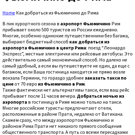
Home
Как добраться из Фьюмичино до Рима
В пик курортного сезона в
аэропорт Фьюмичино
Рим
прибывает около 500 туристов из России ежедневно.
Многие, особенно одинокие путешественники без багажа,
выбирают бюджетный способ
как добраться из
аэропорта Фьюмичино в центр Рима
: поезд “Леонардо
Экспресс”, местные электрички или рейсовые автобусы. Это
действительно самый экономичный способ. Но далеко не
самый удобный, а если вы путешествуете не один, да еще с
багажом, если Ваша гостиница находится не прямо возле
вокзала Термини, то гораздо удобнее
заказать такси по
цене
от 70 евро
из Фьюмичино в Рим
.
Также фактически нет альтернативы такси, если ваш рейс
прибывает после 11 часов вечера.
Добраться ночью из
аэропорта
в гостиницу в Риме можно только на такси.
Многие российские туристы предпочитают отели,
расположенные в районе Прати, недалеко от Ватикана.
Скажем сразу, что между аэропортом Фьюмичино и
районом Рима Прати нет никакого прямого сообщения
общественного транспорта. А путь со всеми пересадками