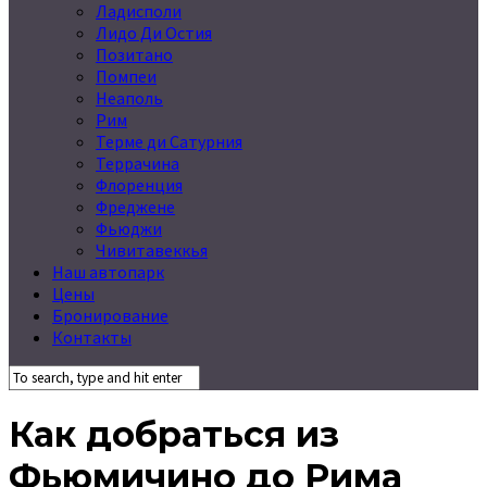
Ладисполи
Лидо Ди Остия
Позитано
Помпеи
Неаполь
Рим
Терме ди Сатурния
Террачина
Флоренция
Фреджене
Фьюджи
Чивитавеккья
Наш автопарк
Цены
Бронирование
Контакты
Как добраться из
Фьюмичино до Рима