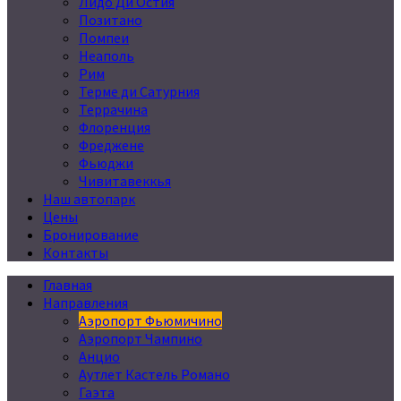
Лидо Ди Остия
Позитано
Помпеи
Неаполь
Рим
Терме ди Сатурния
Террачина
Флоренция
Фреджене
Фьюджи
Чивитавеккья
Наш автопарк
Цены
Бронирование
Контакты
Главная
Направления
Аэропорт Фьюмичино
Аэропорт Чампино
Анцио
Аутлет Кастель Романо
Гаэта