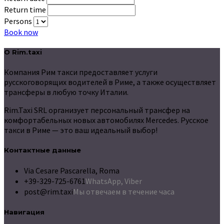
Return time
Persons
Book now
О Rim.taxi
Компания Рим такси предоставляет услуги
русскоговорящих водителей в Риме, а также осуществляет
трансферы в любую точку Италии.
Rim.Taxi SRL организует персональный трансфер на
комфортабельных новых автомобилях Mercedes. Русское
такси в Риме — это ваш идеальный выбор!
Контактные данные
Via Cesare Pascarella, Roma
+39-329-725-6761
WhatsApp, Viber
post@rim.taxi
Мы отвечаем в течение часа
Навигация