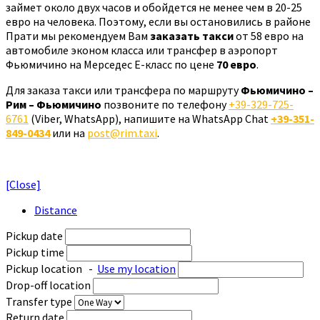
займет около двух часов и обойдется не менее чем в 20-25
евро на человека. Поэтому, если вы остановились в районе
Прати мы рекомендуем Вам
заказать такси
от 58 евро на
автомобиле эконом класса или трансфер в аэропорт
Фьюмичино на Мерседес Е-класс по цене
70 евро
.
Для заказа такси или трансфера по маршруту
Фьюмичино –
Рим – Фьюмичино
позвоните по телефону
+39-329-725-
6761
(Viber, WhatsApp), напишите на WhatsApp Chat
+39-351-
849-0434
или на
post@rim.taxi
.
[Close]
Distance
Pickup date
Pickup time
Pickup location
-
Use my location
Drop-off location
Transfer type
Return date