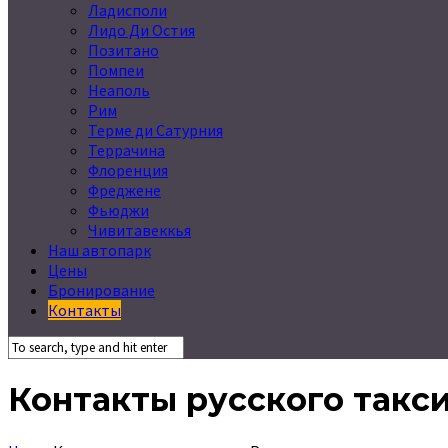
Ладисполи
Лидо Ди Остия
Позитано
Помпеи
Неаполь
Рим
Терме ди Сатурния
Террачина
Флоренция
Фреджене
Фьюджи
Чивитавеккья
Наш автопарк
Цены
Бронирование
Контакты
Контакты русского такси