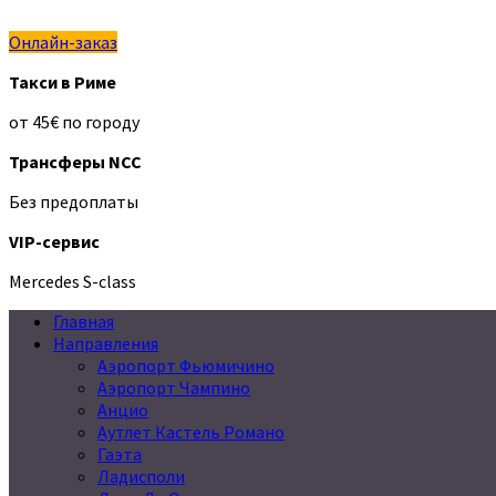
Онлайн-заказ
Такси в Риме
от 45€ по городу
Трансферы NCC
Без предоплаты
VIP-сервис
Mercedes S-class
Главная
Направления
Аэропорт Фьюмичино
Аэропорт Чампино
Анцио
Аутлет Кастель Романо
Гаэта
Ладисполи