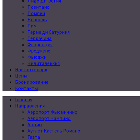
Лидо Ди Остия
Позитано
Помпеи
Неаполь
Рим
Терме ди Сатурния
Террачина
Флоренция
Фреджене
Фьюджи
Чивитавеккья
Наш автопарк
Цены
Бронирование
Контакты
Главная
Направления
Аэропорт Фьюмичино
Аэропорт Чампино
Анцио
Аутлет Кастель Романо
Гаэта