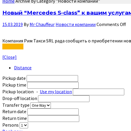
Home
Archive by Category "Новости компании"
Новый “Mercedes S-class” к вашим услуга
15.03.2019
By
Mr Chauffeur
Новости компании
Comments Off
Компания Рим Такси SRL рада сообщить о приобретении новог
Read More
[Close]
Distance
Pickup date
Pickup time
Pickup location
-
Use my location
Drop-off location
Transfer type
Return date
Return time
Persons