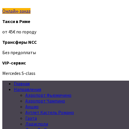
Онлайн-заказ
Такси в Риме
от 45€ по городу
Трансферы NCC
Без предоплаты
VIP-сервис
Mercedes S-class
Главная
Направления
Аэропорт Фьюмичино
Аэропорт Чампино
Анцио
Аутлет Кастель Романо
Гаэта
Ладисполи