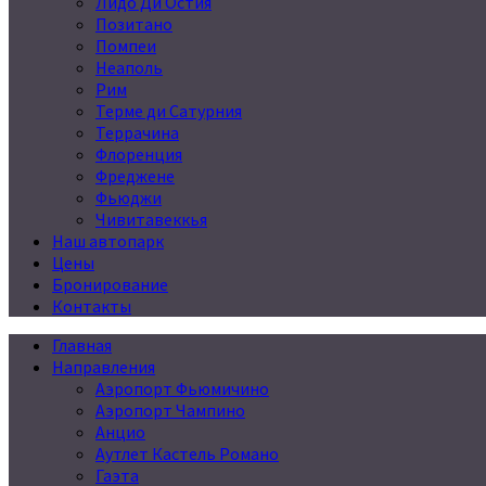
Лидо Ди Остия
Позитано
Помпеи
Неаполь
Рим
Терме ди Сатурния
Террачина
Флоренция
Фреджене
Фьюджи
Чивитавеккья
Наш автопарк
Цены
Бронирование
Контакты
Главная
Направления
Аэропорт Фьюмичино
Аэропорт Чампино
Анцио
Аутлет Кастель Романо
Гаэта