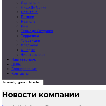
Ладисполи
Лидо Ди Остия
Позитано
Помпеи
Неаполь
Рим
Терме ди Сатурния
Террачина
Флоренция
Фреджене
Фьюджи
Чивитавеккья
Наш автопарк
Цены
Бронирование
Контакты
Новости компании